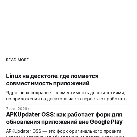
READ MORE
Linux на десктопе: где ломается
совместимость приложений
Ядро Linux сохраняет совместимость десятилетиями,
но приложения на десктопе часто перестают работать
из-за фрагментации окружений и библиотек.
7 авг. 2026 г.
Разработчики обвиняют GNOME и дистрибутивы в
APKUpdater OSS: как работает форк для
создании искусственных барьеров, а пользователи
обновления приложений вне Google Play
платят за это нестабильностью.
APKUpdater OSS — это форк оригинального проекта,