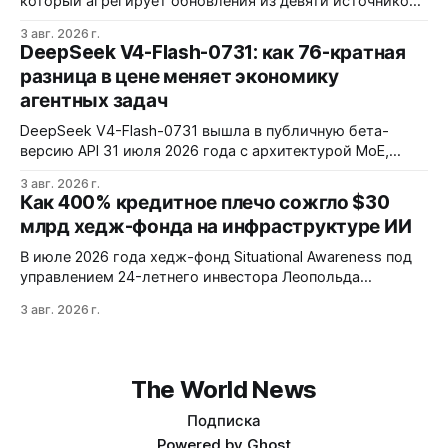
который агрегирует обновления из девяти источников,
включая RuStore и F-Droid. Приложение поддерживает
3 авг. 2026 г.
установку через Session Installer, Root или Shizuku, но
DeepSeek V4-Flash-0731: как 76-кратная
требует ручной проверки безопасности APK и зависит
разница в цене меняет экономику
от качества метаданных в источниках.
агентных задач
DeepSeek V4-Flash-0731 вышла в публичную бета-
версию API 31 июля 2026 года с архитектурой MoE,
контекстным окном 1M+ токенов и ценой ввода $0,14 за
3 авг. 2026 г.
1M токенов. При типичной агентной нагрузке модель
Как 400% кредитное плечо сожгло $30
обходится в $0,0096 за запуск против $0,7324 у Claude
млрд хедж-фонда на инфраструктуре ИИ
Opus 4.8, но уступает в задачах с vision и comp…
В июле 2026 года хедж-фонд Situational Awareness под
управлением 24-летнего инвестора Леопольда
Ашенбреннера ликвидировал большую часть портфеля,
3 авг. 2026 г.
потеряв $30 млрд за месяц. Причина — маржин-коллы
на фоне падения акций чипов и облачных провайдеров,
купленных с плечом 400%.
The World News
Подписка
Powered by
Ghost