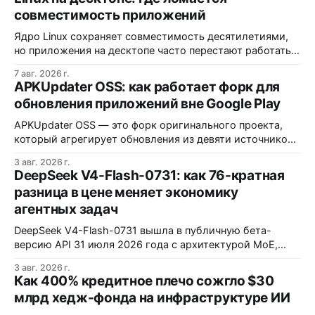
совместимость приложений
Ядро Linux сохраняет совместимость десятилетиями,
но приложения на десктопе часто перестают работать
из-за фрагментации окружений и библиотек.
7 авг. 2026 г.
Разработчики обвиняют GNOME и дистрибутивы в
APKUpdater OSS: как работает форк для
создании искусственных барьеров, а пользователи
обновления приложений вне Google Play
платят за это нестабильностью.
APKUpdater OSS — это форк оригинального проекта,
который агрегирует обновления из девяти источников,
включая RuStore и F-Droid. Приложение поддерживает
3 авг. 2026 г.
установку через Session Installer, Root или Shizuku, но
DeepSeek V4-Flash-0731: как 76-кратная
требует ручной проверки безопасности APK и зависит
разница в цене меняет экономику
от качества метаданных в источниках.
агентных задач
DeepSeek V4-Flash-0731 вышла в публичную бета-
версию API 31 июля 2026 года с архитектурой MoE,
контекстным окном 1M+ токенов и ценой ввода $0,14 за
3 авг. 2026 г.
1M токенов. При типичной агентной нагрузке модель
Как 400% кредитное плечо сожгло $30
обходится в $0,0096 за запуск против $0,7324 у Claude
млрд хедж-фонда на инфраструктуре ИИ
Opus 4.8, но уступает в задачах с vision и comp…