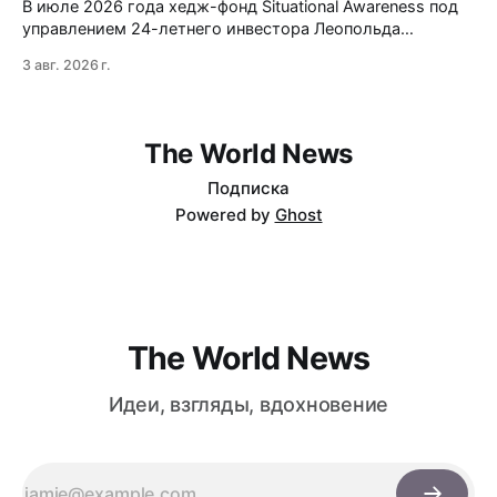
В июле 2026 года хедж-фонд Situational Awareness под
управлением 24-летнего инвестора Леопольда
Ашенбреннера ликвидировал большую часть портфеля,
3 авг. 2026 г.
потеряв $30 млрд за месяц. Причина — маржин-коллы
на фоне падения акций чипов и облачных провайдеров,
купленных с плечом 400%.
The World News
Подписка
Powered by
Ghost
The World News
Идеи, взгляды, вдохновение