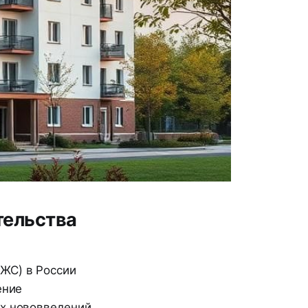
тельства
ЖС) в России
ение
ых нововведений