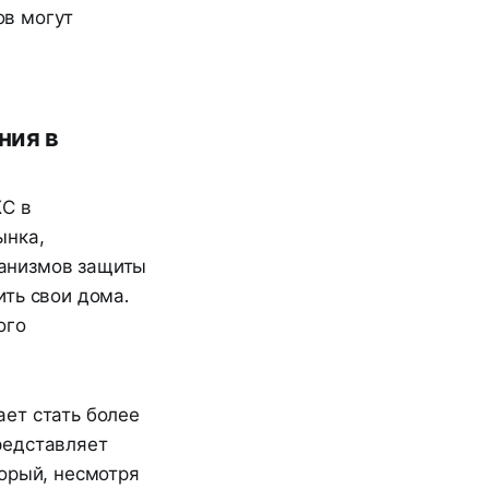
ов могут
ния в
ЖС в
ынка,
ханизмов защиты
ть свои дома.
ого
ет стать более
редставляет
орый, несмотря