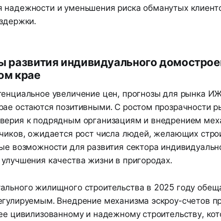
 надежности и уменьшения риска обманутых клиент
издержки.
ы развития индивидуального домострое
ом крае
тенциальное увеличение цен, прогнозы для рынка И
рае остаются позитивными. С ростом прозрачности р
верия к подрядным организациям и внедрением ме
зчиков, ожидается рост числа людей, желающих строи
вые возможности для развития сектора индивидуальн
 улучшения качества жизни в пригородах.
ального жилищного строительства в 2025 году обеща
егулируемым. Внедрение механизма эскроу-счетов п
лее цивилизованному и надежному строительству, кот