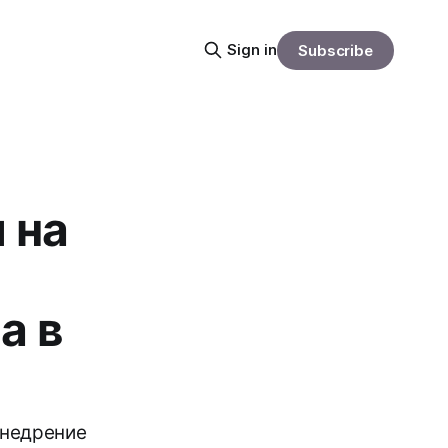
Sign in
Subscribe
 на
а в
внедрение