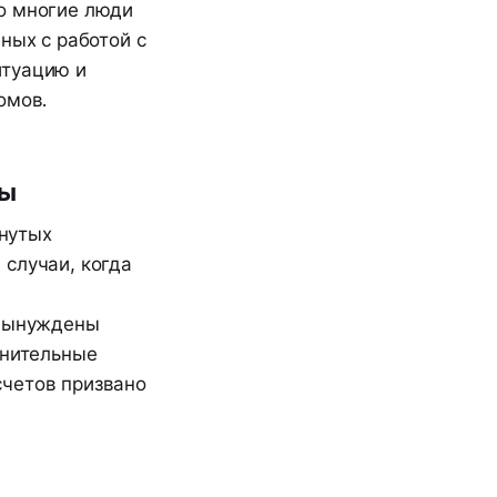
о многие люди
ных с работой с
итуацию и
омов.
мы
нутых
 случаи, когда
 вынуждены
лнительные
счетов призвано