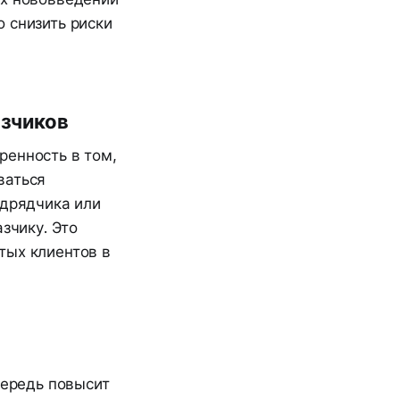
 снизить риски
азчиков
ренность в том,
ваться
одрядчика или
зчику. Это
тых клиентов в
чередь повысит