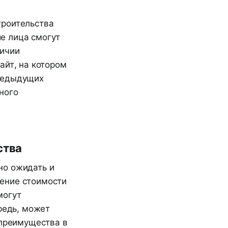
й
троительства
е лица смогут
личии
айт, на котором
предыдущих
ного
ства
но ожидать и
ение стоимости
могут
редь, может
 преимущества в