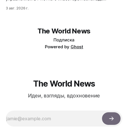
Ашенбреннера ликвидировал большую часть портфеля,
3 авг. 2026 г.
потеряв $30 млрд за месяц. Причина — маржин-коллы
на фоне падения акций чипов и облачных провайдеров,
купленных с плечом 400%.
The World News
Подписка
Powered by
Ghost
The World News
Идеи, взгляды, вдохновение