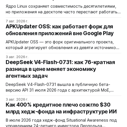
Ядро Linux сохраняет совместимость десятилетиями,
но приложения на десктопе часто перестают работать
из-за фрагментации окружений и библиотек.
7 авг. 2026 г.
Разработчики обвиняют GNOME и дистрибутивы в
APKUpdater OSS: как работает форк для
создании искусственных барьеров, а пользователи
обновления приложений вне Google Play
платят за это нестабильностью.
APKUpdater OSS — это форк оригинального проекта,
который агрегирует обновления из девяти источников,
включая RuStore и F-Droid. Приложение поддерживает
3 авг. 2026 г.
установку через Session Installer, Root или Shizuku, но
DeepSeek V4-Flash-0731: как 76-кратная
требует ручной проверки безопасности APK и зависит
разница в цене меняет экономику
от качества метаданных в источниках.
агентных задач
DeepSeek V4-Flash-0731 вышла в публичную бета-
версию API 31 июля 2026 года с архитектурой MoE,
контекстным окном 1M+ токенов и ценой ввода $0,14 за
3 авг. 2026 г.
1M токенов. При типичной агентной нагрузке модель
Как 400% кредитное плечо сожгло $30
обходится в $0,0096 за запуск против $0,7324 у Claude
млрд хедж-фонда на инфраструктуре ИИ
Opus 4.8, но уступает в задачах с vision и comp…
В июле 2026 года хедж-фонд Situational Awareness под
управлением 24-летнего инвестора Леопольда