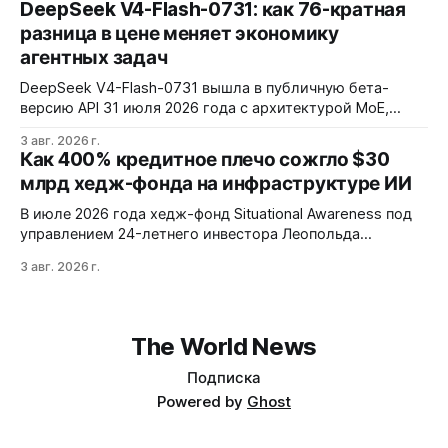
DeepSeek V4-Flash-0731: как 76-кратная
требует ручной проверки безопасности APK и зависит
разница в цене меняет экономику
от качества метаданных в источниках.
агентных задач
DeepSeek V4-Flash-0731 вышла в публичную бета-
версию API 31 июля 2026 года с архитектурой MoE,
контекстным окном 1M+ токенов и ценой ввода $0,14 за
3 авг. 2026 г.
1M токенов. При типичной агентной нагрузке модель
Как 400% кредитное плечо сожгло $30
обходится в $0,0096 за запуск против $0,7324 у Claude
млрд хедж-фонда на инфраструктуре ИИ
Opus 4.8, но уступает в задачах с vision и comp…
В июле 2026 года хедж-фонд Situational Awareness под
управлением 24-летнего инвестора Леопольда
Ашенбреннера ликвидировал большую часть портфеля,
3 авг. 2026 г.
потеряв $30 млрд за месяц. Причина — маржин-коллы
на фоне падения акций чипов и облачных провайдеров,
купленных с плечом 400%.
The World News
Подписка
Powered by
Ghost