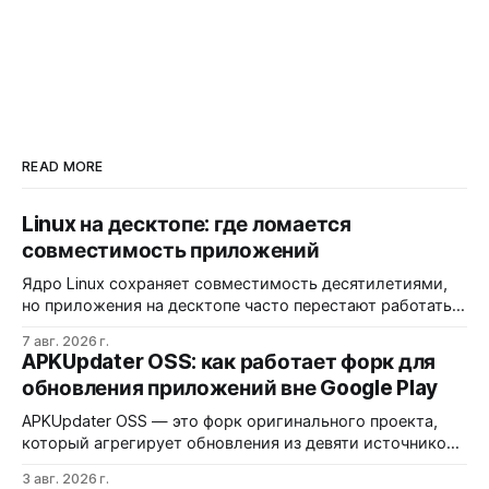
READ MORE
Linux на десктопе: где ломается
совместимость приложений
Ядро Linux сохраняет совместимость десятилетиями,
но приложения на десктопе часто перестают работать
из-за фрагментации окружений и библиотек.
7 авг. 2026 г.
Разработчики обвиняют GNOME и дистрибутивы в
APKUpdater OSS: как работает форк для
создании искусственных барьеров, а пользователи
обновления приложений вне Google Play
платят за это нестабильностью.
APKUpdater OSS — это форк оригинального проекта,
который агрегирует обновления из девяти источников,
включая RuStore и F-Droid. Приложение поддерживает
3 авг. 2026 г.
установку через Session Installer, Root или Shizuku, но