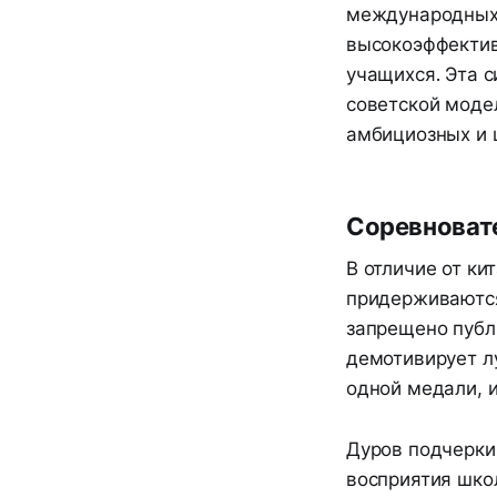
международных 
высокоэффектив
учащихся. Эта 
советской моде
амбициозных и 
Соревновате
В отличие от к
придерживаются
запрещено публи
демотивирует л
одной медали, и
Дуров подчеркив
восприятия шко