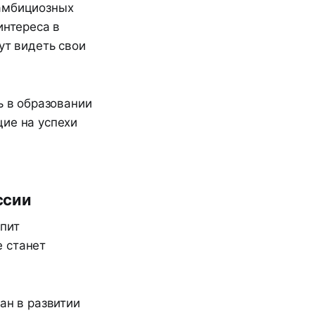
 амбициозных
интереса в
ут видеть свои
ь в образовании
щие на успехи
ссии
пит
е станет
ан в развитии