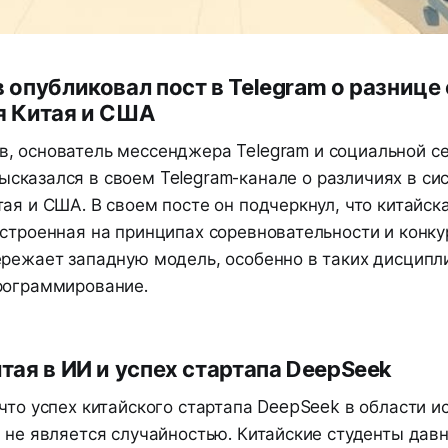
 опубликовал пост в Telegram о разнице
я Китая и США
в, основатель мессенджера Telegram и социальной се
ысказался в своем Telegram-канале о различиях в си
ая и США. В своем посте он подчеркнул, что китайск
остроенная на принципах соревновательности и конку
ережает западную модель, особенно в таких дисципли
рограммирование.
тая в ИИ и успех стартапа DeepSeek
что успех китайского стартапа DeepSeek в области и
 не является случайностью. Китайские студенты дав