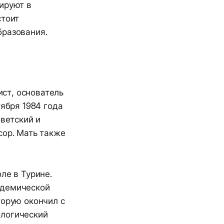
ируют в
стоит
бразования.
ст, основатель
тября 1984 года
оветский и
сор. Мать также
ле в Турине.
адемической
торую окончил с
ологический