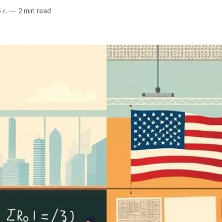
 г.
—
2 min read