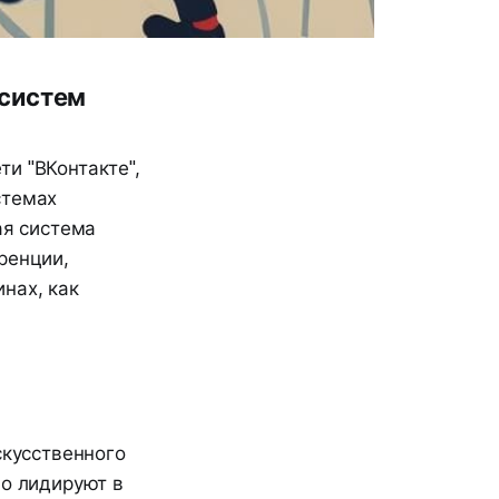
 систем
ти "ВКонтакте",
стемах
ая система
ренции,
нах, как
скусственного
но лидируют в