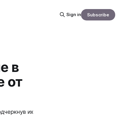
Sign in
Subscribe
е в
е от
одчеркнув их