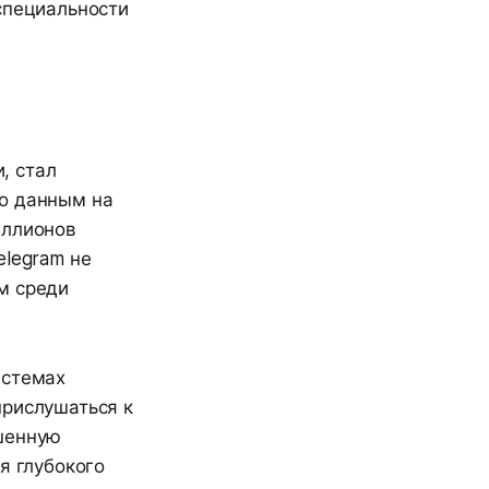
специальности
, стал
По данным на
иллионов
elegram не
м среди
истемах
прислушаться к
ишенную
я глубокого