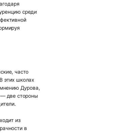
агодаря
куренцию среди
ффективной
формируя
ские, часто
В этих школах
 мнению Дурова,
 — две стороны
ители.
ходит из
рачности в