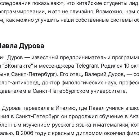
сследования показывают, что китайские студенты лид
ограммировании, и это не случайно. Возможно, нам 
ом, как можно улучшить наши собственные системы о
Павла Дурова
ич Дуров — известный предприниматель и программи
 "ВКонтакте" и мессенджера Telegram. Родился 10 ок
ыне Санкт-Петербург). Его отец, Валерий Дуров, — с
лог-антиковед, доктор филологических наук, профес
давателем в Санкт-Петербургском университете.
 Дурова переехала в Италию, где Павел учился в шко
ния в Санкт-Петербург он продолжил обучение в Ак
бленным изучением русского языка и математики, ко
алью. В 2006 году с красным дипломом окончил фил