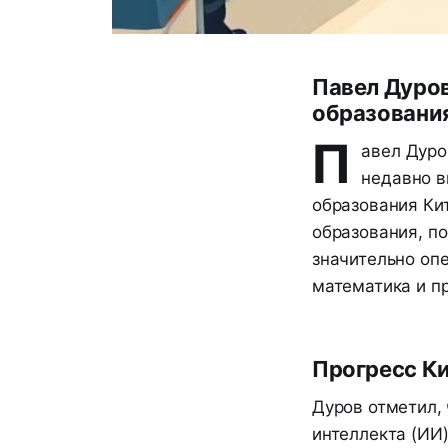
Павел Дуров
образовани
П
авел Дуро
недавно в
образования Кит
образования, п
значительно оп
математика и п
Прогресс Ки
Дуров отметил, 
интеллекта (ИИ)