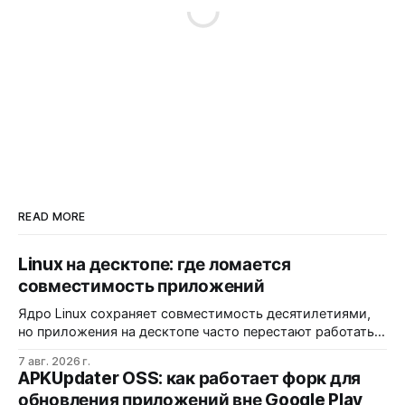
READ MORE
Linux на десктопе: где ломается
совместимость приложений
Ядро Linux сохраняет совместимость десятилетиями,
но приложения на десктопе часто перестают работать
из-за фрагментации окружений и библиотек.
7 авг. 2026 г.
Разработчики обвиняют GNOME и дистрибутивы в
APKUpdater OSS: как работает форк для
создании искусственных барьеров, а пользователи
обновления приложений вне Google Play
платят за это нестабильностью.