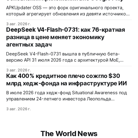
APKUpdater OSS — это форк оригинального проекта,
который агрегирует обновления из девяти источников,
включая RuStore и F-Droid. Приложение поддерживает
3 авг. 2026 г.
установку через Session Installer, Root или Shizuku, но
DeepSeek V4-Flash-0731: как 76-кратная
требует ручной проверки безопасности APK и зависит
разница в цене меняет экономику
от качества метаданных в источниках.
агентных задач
DeepSeek V4-Flash-0731 вышла в публичную бета-
версию API 31 июля 2026 года с архитектурой MoE,
контекстным окном 1M+ токенов и ценой ввода $0,14 за
3 авг. 2026 г.
1M токенов. При типичной агентной нагрузке модель
Как 400% кредитное плечо сожгло $30
обходится в $0,0096 за запуск против $0,7324 у Claude
млрд хедж-фонда на инфраструктуре ИИ
Opus 4.8, но уступает в задачах с vision и comp…
В июле 2026 года хедж-фонд Situational Awareness под
управлением 24-летнего инвестора Леопольда
Ашенбреннера ликвидировал большую часть портфеля,
3 авг. 2026 г.
потеряв $30 млрд за месяц. Причина — маржин-коллы
на фоне падения акций чипов и облачных провайдеров,
купленных с плечом 400%.
The World News