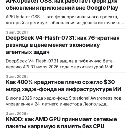
APKUpdater OSS: как работает форк для
обновления приложений вне Google Play
APKUpdater OSS — это форк оригинального проекта,
который агрегирует обновления из девяти источников,
включая RuStore и F-Droid. Приложение поддерживает
3 авг. 2026 г.
установку через Session Installer, Root или Shizuku, но
DeepSeek V4-Flash-0731: как 76-кратная
требует ручной проверки безопасности APK и зависит
разница в цене меняет экономику
от качества метаданных в источниках.
агентных задач
DeepSeek V4-Flash-0731 вышла в публичную бета-
версию API 31 июля 2026 года с архитектурой MoE,
контекстным окном 1M+ токенов и ценой ввода $0,14 за
3 авг. 2026 г.
1M токенов. При типичной агентной нагрузке модель
Как 400% кредитное плечо сожгло $30
обходится в $0,0096 за запуск против $0,7324 у Claude
млрд хедж-фонда на инфраструктуре ИИ
Opus 4.8, но уступает в задачах с vision и comp…
В июле 2026 года хедж-фонд Situational Awareness под
управлением 24-летнего инвестора Леопольда
Ашенбреннера ликвидировал большую часть портфеля,
3 авг. 2026 г.
потеряв $30 млрд за месяц. Причина — маржин-коллы
KNOD: как AMD GPU принимает сетевые
на фоне падения акций чипов и облачных провайдеров,
пакеты напрямую в память без CPU
купленных с плечом 400%.