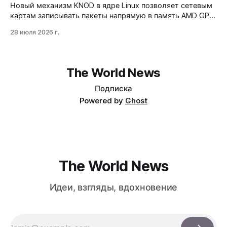
Новый механизм KNOD в ядре Linux позволяет сетевым
картам записывать пакеты напрямую в память AMD GPU
через DMA-BUF, минуя системную память и
28 июля 2026 г.
центральный процессор. Технология снижает задержки
на 50% и разгружает CPU, но работает только на приём
данных и требует специфической настройки.
The World News
Подписка
Powered by
Ghost
The World News
Идеи, взгляды, вдохновение