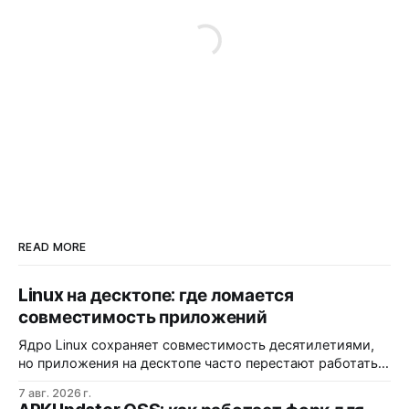
READ MORE
Linux на десктопе: где ломается
совместимость приложений
Ядро Linux сохраняет совместимость десятилетиями,
но приложения на десктопе часто перестают работать
из-за фрагментации окружений и библиотек.
7 авг. 2026 г.
Разработчики обвиняют GNOME и дистрибутивы в