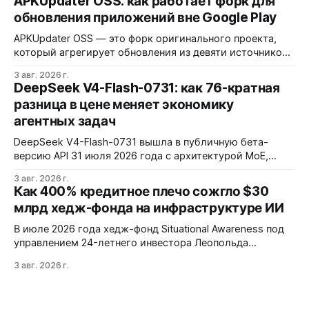
APKUpdater OSS: как работает форк для
создании искусственных барьеров, а пользователи
обновления приложений вне Google Play
платят за это нестабильностью.
APKUpdater OSS — это форк оригинального проекта,
который агрегирует обновления из девяти источников,
включая RuStore и F-Droid. Приложение поддерживает
3 авг. 2026 г.
установку через Session Installer, Root или Shizuku, но
DeepSeek V4-Flash-0731: как 76-кратная
требует ручной проверки безопасности APK и зависит
разница в цене меняет экономику
от качества метаданных в источниках.
агентных задач
DeepSeek V4-Flash-0731 вышла в публичную бета-
версию API 31 июля 2026 года с архитектурой MoE,
контекстным окном 1M+ токенов и ценой ввода $0,14 за
3 авг. 2026 г.
1M токенов. При типичной агентной нагрузке модель
Как 400% кредитное плечо сожгло $30
обходится в $0,0096 за запуск против $0,7324 у Claude
млрд хедж-фонда на инфраструктуре ИИ
Opus 4.8, но уступает в задачах с vision и comp…
В июле 2026 года хедж-фонд Situational Awareness под
управлением 24-летнего инвестора Леопольда
Ашенбреннера ликвидировал большую часть портфеля,
3 авг. 2026 г.
потеряв $30 млрд за месяц. Причина — маржин-коллы
на фоне падения акций чипов и облачных провайдеров,
купленных с плечом 400%.