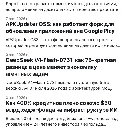
Ядро Linux сохраняет совместимость десятилетиями,
но приложения на десктопе часто перестают работать
из-за фрагментации окружений и библиотек.
7 авг. 2026 г.
Разработчики обвиняют GNOME и дистрибутивы в
APKUpdater OSS: как работает форк для
создании искусственных барьеров, а пользователи
обновления приложений вне Google Play
платят за это нестабильностью.
APKUpdater OSS — это форк оригинального проекта,
который агрегирует обновления из девяти источников,
включая RuStore и F-Droid. Приложение поддерживает
3 авг. 2026 г.
установку через Session Installer, Root или Shizuku, но
DeepSeek V4-Flash-0731: как 76-кратная
требует ручной проверки безопасности APK и зависит
разница в цене меняет экономику
от качества метаданных в источниках.
агентных задач
DeepSeek V4-Flash-0731 вышла в публичную бета-
версию API 31 июля 2026 года с архитектурой MoE,
контекстным окном 1M+ токенов и ценой ввода $0,14 за
3 авг. 2026 г.
1M токенов. При типичной агентной нагрузке модель
Как 400% кредитное плечо сожгло $30
обходится в $0,0096 за запуск против $0,7324 у Claude
млрд хедж-фонда на инфраструктуре ИИ
Opus 4.8, но уступает в задачах с vision и comp…
В июле 2026 года хедж-фонд Situational Awareness под
управлением 24-летнего инвестора Леопольда