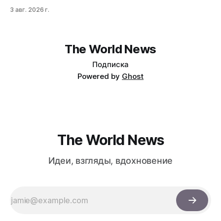
Ашенбреннера ликвидировал большую часть портфеля,
3 авг. 2026 г.
потеряв $30 млрд за месяц. Причина — маржин-коллы
на фоне падения акций чипов и облачных провайдеров,
купленных с плечом 400%.
The World News
Подписка
Powered by
Ghost
The World News
Идеи, взгляды, вдохновение