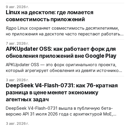
Добавлена поддержка Orange Pi 4 Pro, Zero 3W и Odroid
9 авг. 2026 г.
M1/M1S/M2, но для Allwinner A733 используется
Linux на десктопе: где ломается
вендорская ветка ядра.
совместимость приложений
Ядро Linux сохраняет совместимость десятилетиями,
но приложения на десктопе часто перестают работать
из-за фрагментации окружений и библиотек.
7 авг. 2026 г.
Разработчики обвиняют GNOME и дистрибутивы в
APKUpdater OSS: как работает форк для
создании искусственных барьеров, а пользователи
обновления приложений вне Google Play
платят за это нестабильностью.
APKUpdater OSS — это форк оригинального проекта,
который агрегирует обновления из девяти источников,
включая RuStore и F-Droid. Приложение поддерживает
3 авг. 2026 г.
установку через Session Installer, Root или Shizuku, но
DeepSeek V4-Flash-0731: как 76-кратная
требует ручной проверки безопасности APK и зависит
разница в цене меняет экономику
от качества метаданных в источниках.
агентных задач
DeepSeek V4-Flash-0731 вышла в публичную бета-
версию API 31 июля 2026 года с архитектурой MoE,
контекстным окном 1M+ токенов и ценой ввода $0,14 за
3 авг. 2026 г.
1M токенов. При типичной агентной нагрузке модель