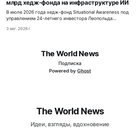
млрд хедж-фонда на инфраструктуре ИИ
Opus 4.8, но уступает в задачах с vision и comp…
В июле 2026 года хедж-фонд Situational Awareness под
управлением 24-летнего инвестора Леопольда
Ашенбреннера ликвидировал большую часть портфеля,
3 авг. 2026 г.
потеряв $30 млрд за месяц. Причина — маржин-коллы
на фоне падения акций чипов и облачных провайдеров,
купленных с плечом 400%.
The World News
Подписка
Powered by
Ghost
The World News
Идеи, взгляды, вдохновение