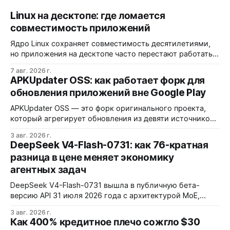
Linux на десктопе: где ломается
совместимость приложений
Ядро Linux сохраняет совместимость десятилетиями,
но приложения на десктопе часто перестают работать
из-за фрагментации окружений и библиотек.
7 авг. 2026 г.
Разработчики обвиняют GNOME и дистрибутивы в
APKUpdater OSS: как работает форк для
создании искусственных барьеров, а пользователи
обновления приложений вне Google Play
платят за это нестабильностью.
APKUpdater OSS — это форк оригинального проекта,
который агрегирует обновления из девяти источников,
включая RuStore и F-Droid. Приложение поддерживает
3 авг. 2026 г.
установку через Session Installer, Root или Shizuku, но
DeepSeek V4-Flash-0731: как 76-кратная
требует ручной проверки безопасности APK и зависит
разница в цене меняет экономику
от качества метаданных в источниках.
агентных задач
DeepSeek V4-Flash-0731 вышла в публичную бета-
версию API 31 июля 2026 года с архитектурой MoE,
контекстным окном 1M+ токенов и ценой ввода $0,14 за
3 авг. 2026 г.
1M токенов. При типичной агентной нагрузке модель
Как 400% кредитное плечо сожгло $30
обходится в $0,0096 за запуск против $0,7324 у Claude