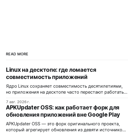
READ MORE
Linux на десктопе: где ломается
совместимость приложений
Ядро Linux сохраняет совместимость десятилетиями,
но приложения на десктопе часто перестают работать
из-за фрагментации окружений и библиотек.
7 авг. 2026 г.
Разработчики обвиняют GNOME и дистрибутивы в
APKUpdater OSS: как работает форк для
создании искусственных барьеров, а пользователи
обновления приложений вне Google Play
платят за это нестабильностью.
APKUpdater OSS — это форк оригинального проекта,
который агрегирует обновления из девяти источников,