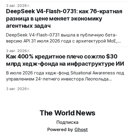
включая RuStore и F-Droid. Приложение поддерживает
3 авг. 2026 г.
установку через Session Installer, Root или Shizuku, но
DeepSeek V4-Flash-0731: как 76-кратная
требует ручной проверки безопасности APK и зависит
разница в цене меняет экономику
от качества метаданных в источниках.
агентных задач
DeepSeek V4-Flash-0731 вышла в публичную бета-
версию API 31 июля 2026 года с архитектурой MoE,
контекстным окном 1M+ токенов и ценой ввода $0,14 за
3 авг. 2026 г.
1M токенов. При типичной агентной нагрузке модель
Как 400% кредитное плечо сожгло $30
обходится в $0,0096 за запуск против $0,7324 у Claude
млрд хедж-фонда на инфраструктуре ИИ
Opus 4.8, но уступает в задачах с vision и comp…
В июле 2026 года хедж-фонд Situational Awareness под
управлением 24-летнего инвестора Леопольда
Ашенбреннера ликвидировал большую часть портфеля,
3 авг. 2026 г.
потеряв $30 млрд за месяц. Причина — маржин-коллы
на фоне падения акций чипов и облачных провайдеров,
купленных с плечом 400%.
The World News
Подписка
Powered by
Ghost