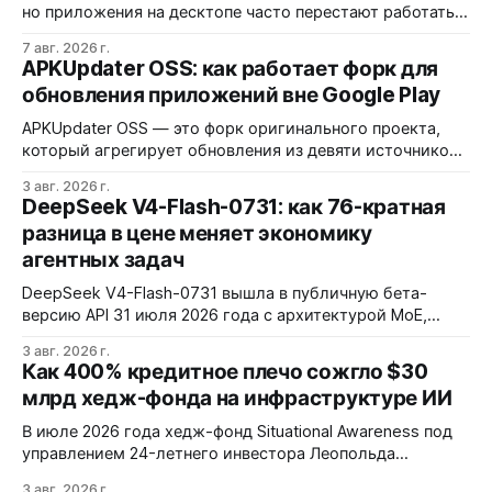
но приложения на десктопе часто перестают работать
из-за фрагментации окружений и библиотек.
7 авг. 2026 г.
Разработчики обвиняют GNOME и дистрибутивы в
APKUpdater OSS: как работает форк для
создании искусственных барьеров, а пользователи
обновления приложений вне Google Play
платят за это нестабильностью.
APKUpdater OSS — это форк оригинального проекта,
который агрегирует обновления из девяти источников,
включая RuStore и F-Droid. Приложение поддерживает
3 авг. 2026 г.
установку через Session Installer, Root или Shizuku, но
DeepSeek V4-Flash-0731: как 76-кратная
требует ручной проверки безопасности APK и зависит
разница в цене меняет экономику
от качества метаданных в источниках.
агентных задач
DeepSeek V4-Flash-0731 вышла в публичную бета-
версию API 31 июля 2026 года с архитектурой MoE,
контекстным окном 1M+ токенов и ценой ввода $0,14 за
3 авг. 2026 г.
1M токенов. При типичной агентной нагрузке модель
Как 400% кредитное плечо сожгло $30
обходится в $0,0096 за запуск против $0,7324 у Claude
млрд хедж-фонда на инфраструктуре ИИ
Opus 4.8, но уступает в задачах с vision и comp…
В июле 2026 года хедж-фонд Situational Awareness под
управлением 24-летнего инвестора Леопольда
Ашенбреннера ликвидировал большую часть портфеля,
3 авг. 2026 г.