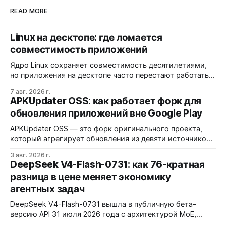
READ MORE
Linux на десктопе: где ломается
совместимость приложений
Ядро Linux сохраняет совместимость десятилетиями,
но приложения на десктопе часто перестают работать
из-за фрагментации окружений и библиотек.
7 авг. 2026 г.
Разработчики обвиняют GNOME и дистрибутивы в
APKUpdater OSS: как работает форк для
создании искусственных барьеров, а пользователи
обновления приложений вне Google Play
платят за это нестабильностью.
APKUpdater OSS — это форк оригинального проекта,
который агрегирует обновления из девяти источников,
включая RuStore и F-Droid. Приложение поддерживает
3 авг. 2026 г.
установку через Session Installer, Root или Shizuku, но
DeepSeek V4-Flash-0731: как 76-кратная
требует ручной проверки безопасности APK и зависит
разница в цене меняет экономику
от качества метаданных в источниках.
агентных задач
DeepSeek V4-Flash-0731 вышла в публичную бета-
версию API 31 июля 2026 года с архитектурой MoE,
контекстным окном 1M+ токенов и ценой ввода $0,14 за