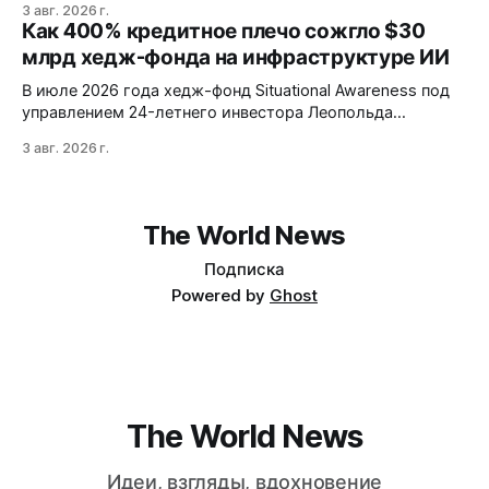
3 авг. 2026 г.
1M токенов. При типичной агентной нагрузке модель
Как 400% кредитное плечо сожгло $30
обходится в $0,0096 за запуск против $0,7324 у Claude
млрд хедж-фонда на инфраструктуре ИИ
Opus 4.8, но уступает в задачах с vision и comp…
В июле 2026 года хедж-фонд Situational Awareness под
управлением 24-летнего инвестора Леопольда
Ашенбреннера ликвидировал большую часть портфеля,
3 авг. 2026 г.
потеряв $30 млрд за месяц. Причина — маржин-коллы
на фоне падения акций чипов и облачных провайдеров,
купленных с плечом 400%.
The World News
Подписка
Powered by
Ghost
The World News
Идеи, взгляды, вдохновение