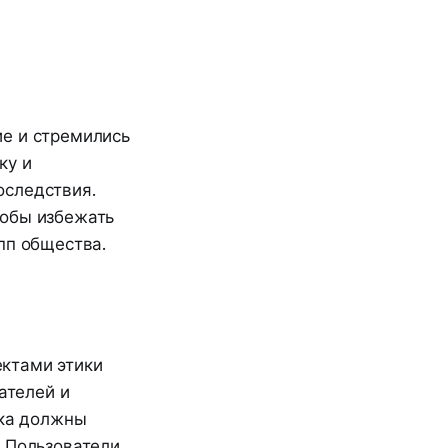
ие и стремились
ку и
оследствия.
тобы избежать
пп общества.
ктами этики
ателей и
ика должны
. Пользователи