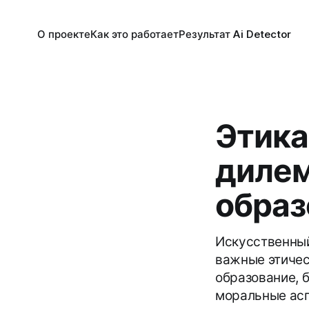
О проекте
Как это работает
Результат Ai Detector
Этика
дилем
образ
Искусственный
важные этичес
образование, 
моральные асп