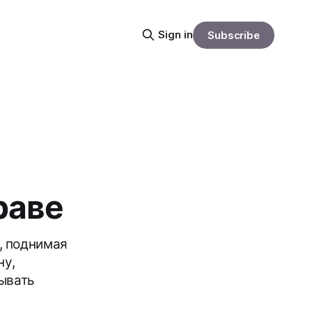
Sign in
Subscribe
раве
, поднимая
ну,
тывать