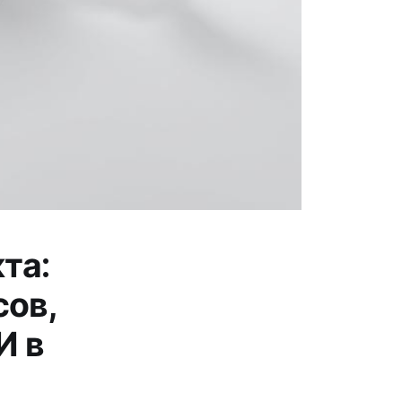
та:
ов,
И в