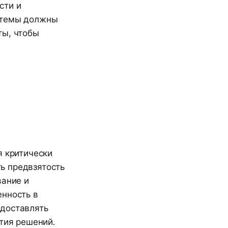
сти и
истемы должны
ты, чтобы
я критически
ь предвзятость
вание и
енность в
едоставлять
ятия решений.