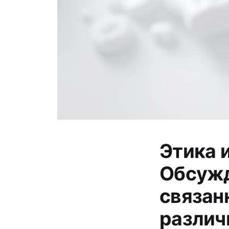
Этика 
Обсужд
связан
различ