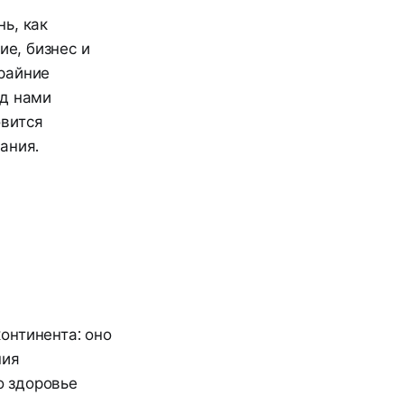
ь, как
е, бизнес и
райние
ед нами
овится
ания.
онтинента: оно
ния
о здоровье