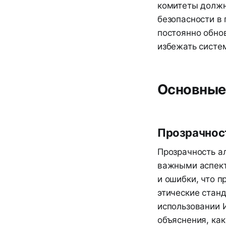
комитеты должн
безопасности в
постоянно обно
избежать систе
Основные
Прозрачност
Прозрачность ал
важными аспект
и ошибки, что п
этические стан
использовании 
объяснения, как