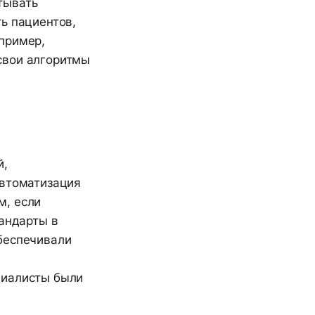
тывать
ь пациентов,
пример,
свои алгоритмы
й,
автоматизация
м, если
тандарты в
беспечивали
циалисты были