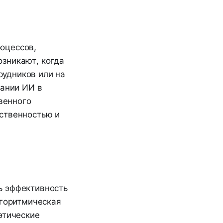
оцессов,
зникают, когда
удников или на
вании ИИ в
венного
ственностью и
ь эффективность
лгоритмическая
этические