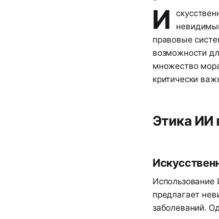
И
скусствен
невидимый
правовые систе
возможности дл
множество мора
критически важ
Этика ИИ 
Искусствен
Использование 
предлагает нев
заболеваний. О